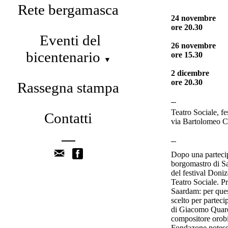
Rete bergamasca
24 novembre
ore 20.30
Eventi del
26 novembre
bicentenario
ore 15.30
▼
2 dicembre
ore 20.30
Rassegna stampa
Teatro Sociale, fe
Contatti
via Bartolomeo C
Dopo una partecip
borgomastro di Sa
del festival Doni
Teatro Sociale. Pr
Saardam: per quest
scelto per parteci
di Giacomo Quaren
compositore orobic
Fondazone potesse