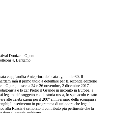
stival Donizetti Opera
olleoni 4, Bergamo
ata e applaudita Anteprima dedicata agli under30, Il
ardam sarà il primo titolo a debuttare per la seconda edizione
zetti Opera, in scena 24 e 26 novembre, 2 dicembre 2017 al
otagonista è lo zar Pietro il Grande in inconito in Europa, a
i legami del soggetto con la storia russa, lo spettacolo è stato
pare alle celebrazioni per il 200° anniversario della scomparsa
ghi; l’inserimento in programma di un’opera che lega il
o alla Russia è sembrato il contributo più pertinente che la
 dare al grande architetto.