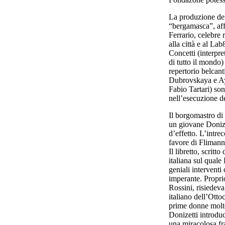
La produzione de
“bergamasca”, aff
Ferrario, celebre 
alla città e al Lab
Concetti (interpre
di tutto il mondo)
repertorio belcan
Dubrovskaya e Aya
Fabio Tartari) son
nell’esecuzione de
Il borgomastro di 
un giovane Donizet
d’effetto. L’intre
favore di Flimann 
Il libretto, scrit
italiana sul quale
geniali interventi
imperante. Proprio
Rossini, risiedeva
italiano dell’Otto
prime donne molto
Donizetti introduc
una miracolosa fras