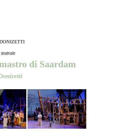
DONIZETTI
teatrale
omastro di Saardam
Donizetti