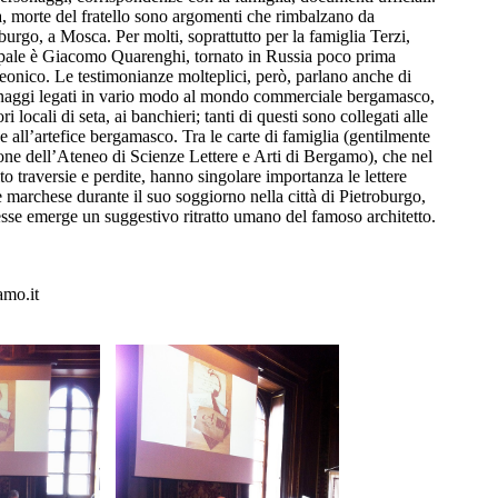
ia, morte del fratello sono argomenti che rimbalzano da
urgo, a Mosca. Per molti, soprattutto per la famiglia Terzi,
ipale è Giacomo Quarenghi, tornato in Russia poco prima
leonico. Le testimonianze molteplici, però, parlano anche di
sonaggi legati in vario modo al mondo commerciale bergamasco,
ri locali di seta, ai banchieri; tanti di questi sono collegati alle
e all’artefice bergamasco. Tra le carte di famiglia (gentilmente
one dell’Ateneo di Scienze Lettere e Arti di Bergamo), che nel
 traversie e perdite, hanno singolare importanza le lettere
e marchese durante il suo soggiorno nella città di Pietroburgo,
sse emerge un suggestivo ritratto umano del famoso architetto.
mo.it