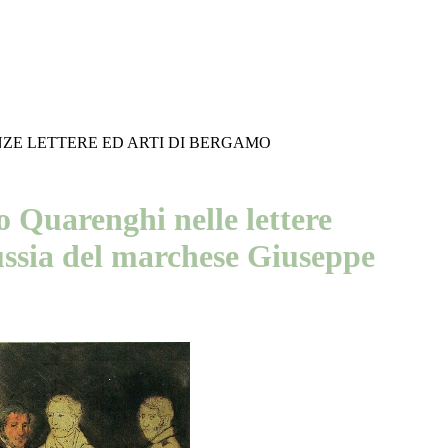
NZE LETTERE ED ARTI DI BERGAMO
 Quarenghi nelle lettere
ussia del marchese Giuseppe