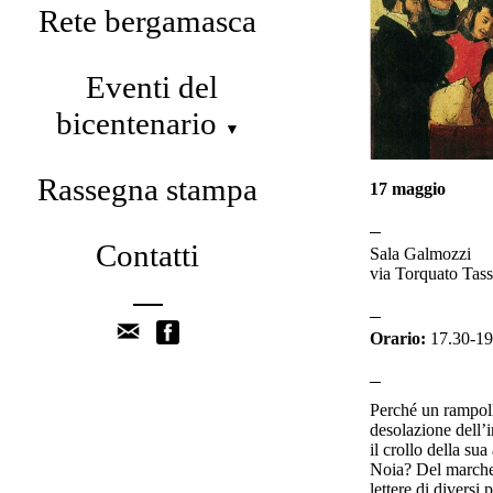
Rete bergamasca
Eventi del
bicentenario
▼
Rassegna stampa
17 maggio
Contatti
Sala Galmozzi
via Torquato Tas
Orario:
17.30-19
Perché un rampoll
desolazione dell’
il crollo della su
Noia? Del marches
lettere di diversi