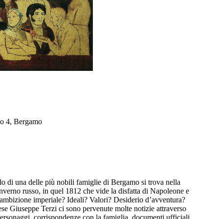
so 4, Bergamo
o di una delle più nobili famiglie di Bergamo si trova nella
inverno russo, in quel 1812 che vide la disfatta di Napoleone e
a ambizione imperiale? Ideali? Valori? Desiderio d’avventura?
e Giuseppe Terzi ci sono pervenute molte notizie attraverso
 personaggi, corrispondenze con la famiglia, documenti ufficiali.