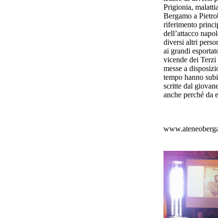
Prigionia, malatt
Bergamo a Pietrob
riferimento princ
dell’attacco napo
diversi altri per
ai grandi esportato
vicende dei Terzi 
messe a disposizi
tempo hanno subito
scritte dal giovan
anche perché da e
www.ateneoberga