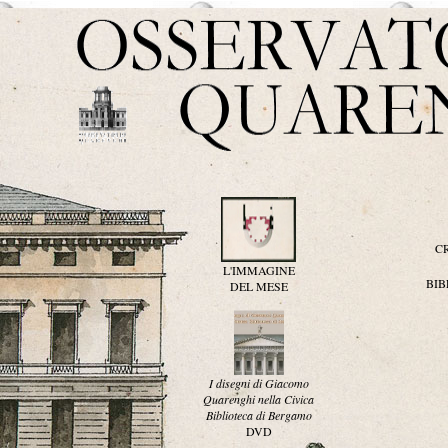
C
L'IMMAGINE
BI
DEL MESE
I disegni di Giacomo
Quarenghi nella Civica
Biblioteca di Bergamo
DVD